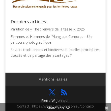
Derniers articles
Parution de « Thé : l’envers de la tasse », 2026
Femmes et Hommes de l’Ylang aux Comores – Un
parcours photographique
Savoirs traditionnels et biodiversité : quelles procédures
d’accès et de partage des avantages ?
Mentions légales
Pierre W. Johnson
Contact : https://www.pierrejohnson.eu/contact/
Share This