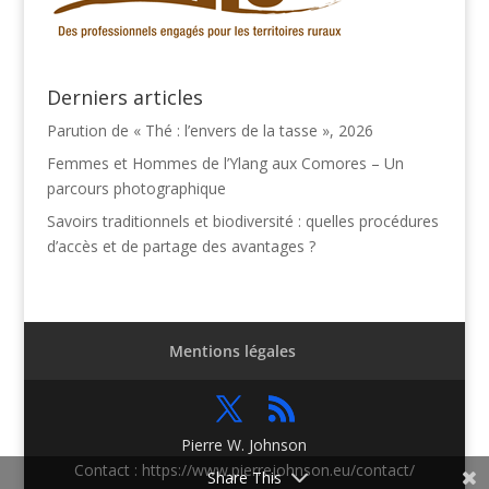
Derniers articles
Parution de « Thé : l’envers de la tasse », 2026
Femmes et Hommes de l’Ylang aux Comores – Un
parcours photographique
Savoirs traditionnels et biodiversité : quelles procédures
d’accès et de partage des avantages ?
Mentions légales
Pierre W. Johnson
Contact : https://www.pierrejohnson.eu/contact/
Share This