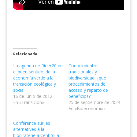
Relacionado
La agenda de Río +20 en
Conocimientos
el buen sentido: de la
tradicionales y
economía verde a la
biodiversidad: ¿qué
transición ecológica y
procedimientos de
social
acceso y reparto de
16 de junio de 2012
beneficios?
En «Transición»
25 de septiembre de 2024
En «Bioeconomía»
Conférence sur les
alternatives à la
biopiraterie à Centifolia